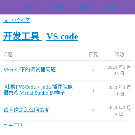
首页
论坛
文档
Star
Julia中文社区
开发工具
VS code
话题
回复
活动
2020 年3 月
VScode下的调试器问题
4
25 日
[吐槽] VSCode + julia 插件貌似
2020 年3 月
1
很喜欢 Visual Studio 的样子
11 日
2020 年3 月
请问这是怎么回事呢
5
4 日
← 上一页