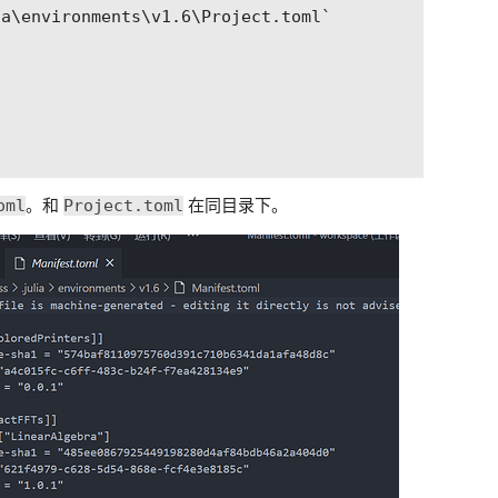
a\environments\v1.6\Project.toml`

oml
Project.toml
。和
在同目录下。