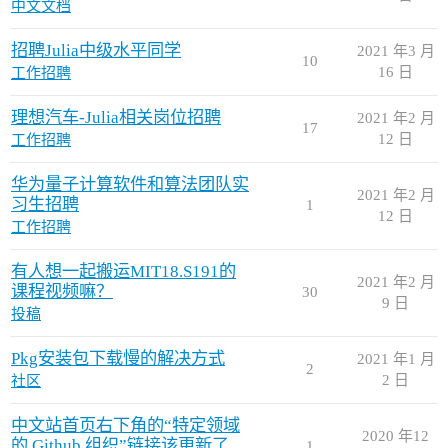
中文文档
招聘Julia中级水平同学
2021 年3 月
10
16 日
工作招聘
理想汽车-Julia相关岗位招聘
2021 年2 月
17
12 日
工作招聘
华为量子计算软件和算法团队实
2021 年2 月
习生招聘
1
12 日
工作招聘
有人想一起搬运MIT18.S191的
2021 年2 月
课程视频嘛？
30
9 日
投稿
Pkg安装包下载慢的解决方式
2021 年1 月
2
2 日
社区
中文站首页右下角的“特定领域
2020 年12
的 Github 组织”链接该更新了
1