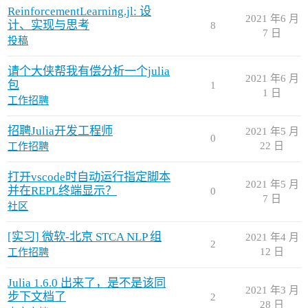
ReinforcementLearning.jl: 设
2021 年6 月
计、实现与思考
8
7 日
投稿
请个大侠帮我有偿分析一个julia
2021 年6 月
包
1
1 日
工作招聘
招聘Julia开发工程师
2021 年5 月
0
22 日
工作招聘
打开vscode时自动运行指定脚本
2021 年5 月
并在REPL终端显示？
0
7 日
社区
[实习] 微软-北京 STCA NLP 组
2021 年4 月
2
12 日
工作招聘
Julia 1.6.0 出来了，是不是该同
2021 年3 月
步下文档了
2
28 日