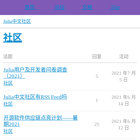
首页
论坛
文档
Star
Julia中文社区
社区
话题
回复
活动
Julia用户及开发者问卷调查
2021 年7 月
（2021）
5
5 日
社区
Julia中文社区有RSS Feed吗
2021 年6 月
1
14 日
社区
开源软件供应链点亮计划——暑
2021 年6 月
期2021
25
12 日
社区